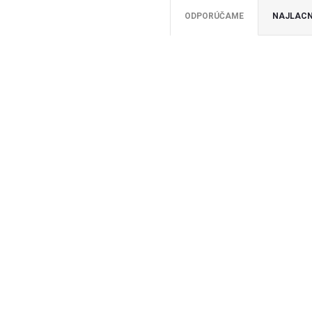
ODPORÚČAME
NAJLACN