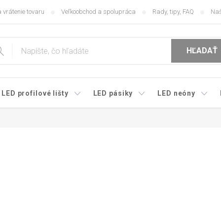
 vrátenie tovaru
Veľkoobchod a spolupráca
Rady, tipy, FAQ
Naš
HĽADAŤ
LED profilové lišty
LED pásiky
LED neóny