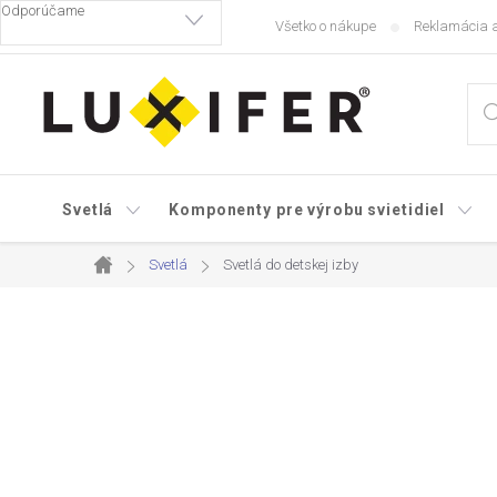
Prejsť
Všetko o nákupe
Reklamácia a
na
obsah
Svetlá
Komponenty pre výrobu svietidiel
Svetlá
Svetlá do detskej izby
Domov