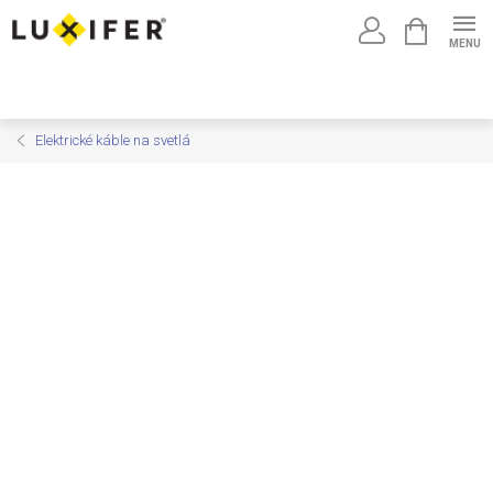
Prejsť
NÁKUPNÝ
na
KOŠÍK
obsah
Elektrické káble na svetlá