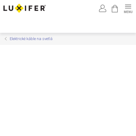
Prejsť
NÁKUPNÝ
na
KOŠÍK
obsah
Elektrické káble na svetlá