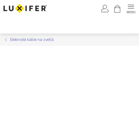
Prejsť
NÁKUPNÝ
na
KOŠÍK
obsah
Elektrické káble na svetlá