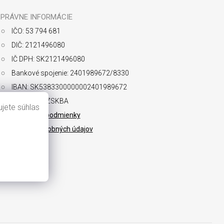
PRÁVNE INFORMÁCIE
IČO: 53 794 681
DIČ: 2121496080
IČ DPH: SK2121496080
Bankové spojenie: 2401989672/8330
IBAN: SK5383300000002401989672
SWIFT: FIOZSKBA
jete súhlas
Obchodné podmienky
Ochrana osobných údajov