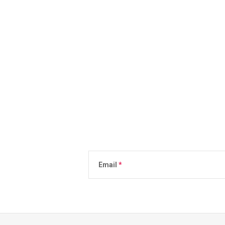
Email
Vložením e-mailu súhlasíte s
podmienkami 