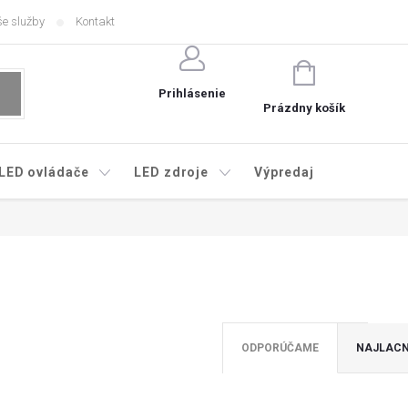
e služby
Kontakt
NÁKUPNÝ
KOŠÍK
Prihlásenie
Prázdny košík
LED ovládače
LED zdroje
Výpredaj
ODPORÚČAME
NAJLACN