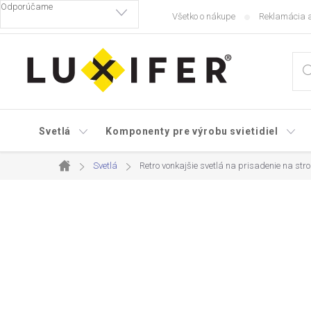
Prejsť
Všetko o nákupe
Reklamácia a
na
obsah
Svetlá
Komponenty pre výrobu svietidiel
Svetlá
Retro vonkajšie svetlá na prisadenie na str
Domov