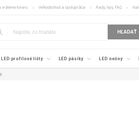
 vrátenie tovaru
Veľkoobchod a spolupráca
Rady, tipy, FAQ
Naš
HĽADAŤ
LED profilové lišty
LED pásiky
LED neóny
op