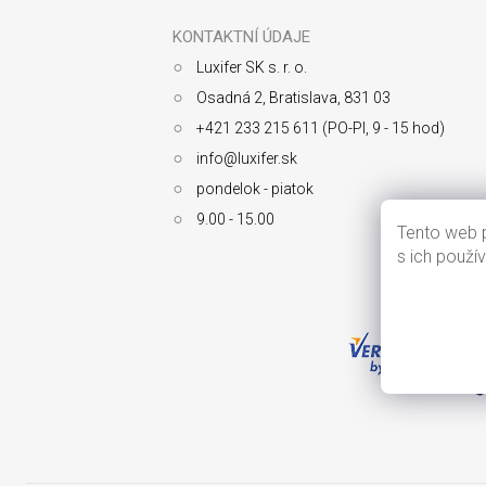
p
ä
KONTAKTNÍ ÚDAJE
t
Luxifer SK s. r. o.
i
e
Osadná 2, Bratislava, 831 03
+421 233 215 611 (PO-PI, 9 - 15 hod)
info@luxifer.sk
pondelok - piatok
9.00 - 15.00
Tento web p
s ich použí