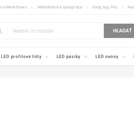
 vrátenie tovaru
Veľkoobchod a spolupráca
Rady, tipy, FAQ
Naš
HĽADAŤ
LED profilové lišty
LED pásiky
LED neóny