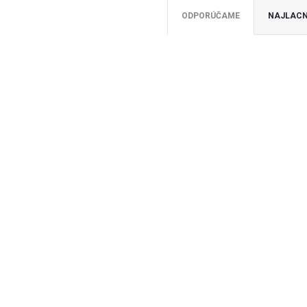
ODPORÚČAME
NAJLACN