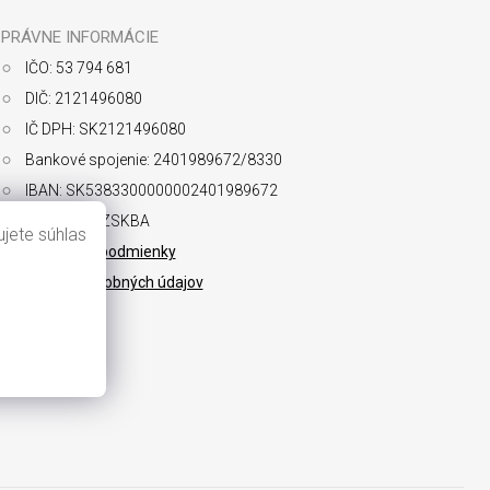
PRÁVNE INFORMÁCIE
IČO: 53 794 681
DIČ: 2121496080
IČ DPH: SK2121496080
Bankové spojenie: 2401989672/8330
IBAN: SK5383300000002401989672
SWIFT: FIOZSKBA
jete súhlas
Obchodné podmienky
Ochrana osobných údajov