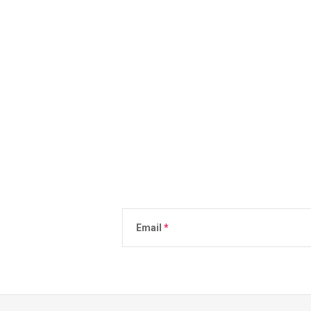
Email
Vložením e-mailu súhlasíte s
podmienkami 