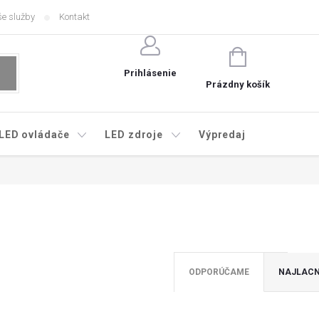
e služby
Kontakt
NÁKUPNÝ
KOŠÍK
Prihlásenie
Prázdny košík
LED ovládače
LED zdroje
Výpredaj
ODPORÚČAME
NAJLACN