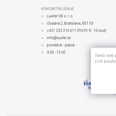
p
ä
KONTAKTNÍ ÚDAJE
t
Luxifer SK s. r. o.
i
e
Osadná 2, Bratislava, 831 03
+421 233 215 611 (PO-PI, 9 - 15 hod)
info@luxifer.sk
pondelok - piatok
9.00 - 15.00
Tento web p
s ich použí