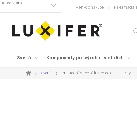
Prejsť
Všetko o nákupe
Reklamácia a
na
obsah
Svetlá
Komponenty pre výrobu svietidiel
Svetlá
Prisadené stropné lustre do detskej izby
Domov