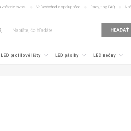
 vrátenie tovaru
Veľkoobchod a spolupráca
Rady, tipy, FAQ
Naš
HĽADAŤ
LED profilové lišty
LED pásiky
LED neóny