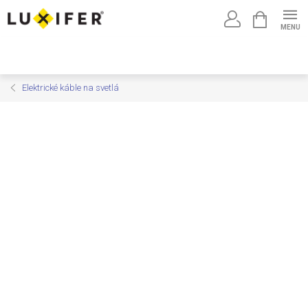
Prejsť
NÁKUPNÝ
na
KOŠÍK
obsah
Elektrické káble na svetlá