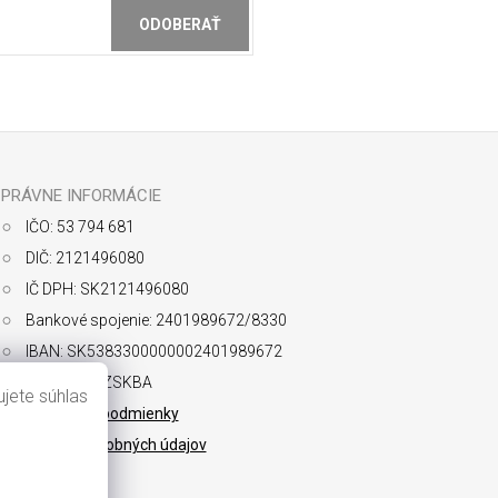
ODOBERAŤ
ochrany osobných údajov
PRÁVNE INFORMÁCIE
IČO: 53 794 681
DIČ: 2121496080
IČ DPH: SK2121496080
Bankové spojenie: 2401989672/8330
IBAN: SK5383300000002401989672
SWIFT: FIOZSKBA
jete súhlas
Obchodné podmienky
Ochrana osobných údajov