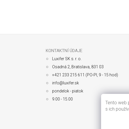
Odoberať newsletter
Z
á
p
ä
KONTAKTNÍ ÚDAJE
t
Luxifer SK s. r. o.
i
e
Osadná 2, Bratislava, 831 03
+421 233 215 611 (PO-PI, 9 - 15 hod)
info@luxifer.sk
pondelok - piatok
9.00 - 15.00
Tento web p
s ich použí