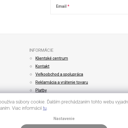
Email
Vložením e-mailu súhlasíte s
podmienkami 
INFORMÁCIE
Klientské centrum
Kontakt
Veľkoobchod a spolupráca
Reklamácia a vrátenie tovaru
Platby
Doprava
oužíva súbory cookie. Ďalším prechádzaním tohto webu vyjadru
vaním. Viac informácií
tu
.
Nastavenie