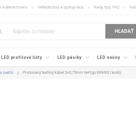
 vrátenie tovaru
Veľkoobchod a spolupráca
Rady, tipy, FAQ
Naš
HĽADAŤ
LED profilové lišty
LED pásiky
LED neóny
a svetlá
Pruhovaný textilný kábel 3x0,75mm Vertigo ERM63 | lesklý