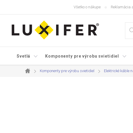
Prejsť
Všetko o nákupe
Reklamácia a
na
obsah
Svetlá
Komponenty pre výrobu svietidiel
Komponenty pre výrobu svietidiel
Elektrické káble n
Domov