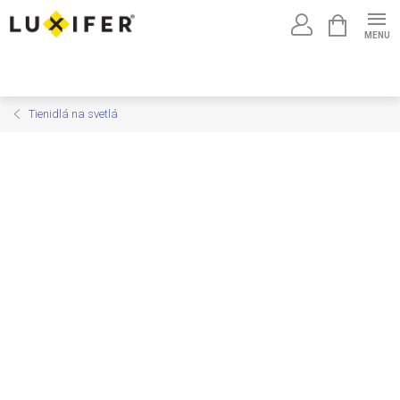
Prejsť
NÁKUPNÝ
na
KOŠÍK
obsah
Tienidlá na svetlá