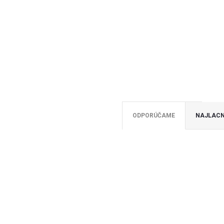
ODPORÚČAME
NAJLACN