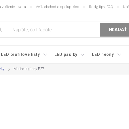
 vrátenie tovaru
Veľkoobchod a spolupráca
Rady, tipy, FAQ
Naš
HĽADAŤ
LED profilové lišty
LED pásiky
LED neóny
vky
Modré objímky E27