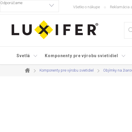
Prejsť
Všetko o nákupe
Reklamácia a
na
obsah
Svetlá
Komponenty pre výrobu svietidiel
Komponenty pre výrobu svietidiel
Objímky na žiaro
Domov