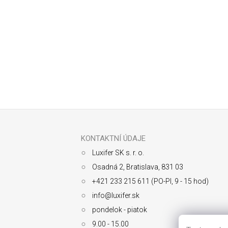
Odoberať newsletter
Z
á
p
ä
KONTAKTNÍ ÚDAJE
t
Luxifer SK s. r. o.
i
e
Osadná 2, Bratislava, 831 03
+421 233 215 611 (PO-PI, 9 - 15 hod)
info@luxifer.sk
pondelok - piatok
9.00 - 15.00