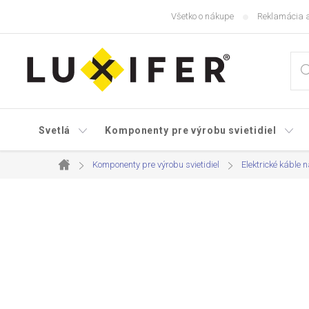
Prejsť
Všetko o nákupe
Reklamácia a
na
obsah
Svetlá
Komponenty pre výrobu svietidiel
Komponenty pre výrobu svietidiel
Elektrické káble n
Domov