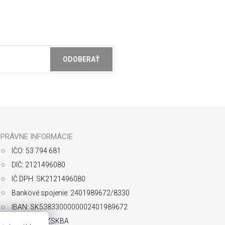
ODOBERAŤ
ochrany osobných údajov
PRÁVNE INFORMÁCIE
IČO: 53 794 681
DIČ: 2121496080
IČ DPH: SK2121496080
Bankové spojenie: 2401989672/8330
IBAN: SK5383300000002401989672
SWIFT: FIOZSKBA