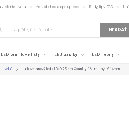
 vrátenie tovaru
Veľkoobchod a spolupráca
Rady, tipy, FAQ
Naš
HĽADAŤ
LED profilové lišty
LED pásiky
LED neóny
a svetlá
Látkový lanový kabel 3x0,75mm Country-16 | matný | Ø16mm