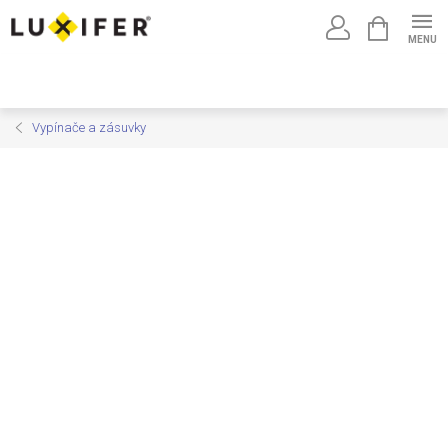
Prejsť
NÁKUPNÝ
na
KOŠÍK
obsah
Vypínače a zásuvky