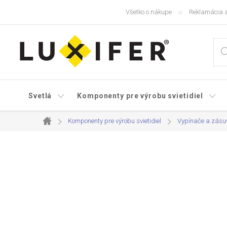
Prejsť
Všetko o nákupe
Reklamácia a
na
obsah
Svetlá
Komponenty pre výrobu svietidiel
Komponenty pre výrobu svietidiel
Vypínače a zásu
Domov