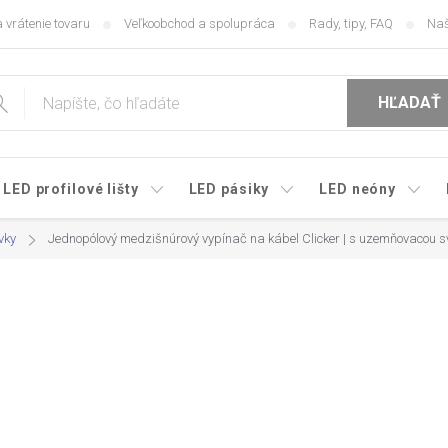
 vrátenie tovaru
Veľkoobchod a spolupráca
Rady, tipy, FAQ
Naš
HĽADAŤ
LED profilové lišty
LED pásiky
LED neóny
vky
Jednopólový medzišnúrový vypínač na kábel Clicker | s uzemňovacou s