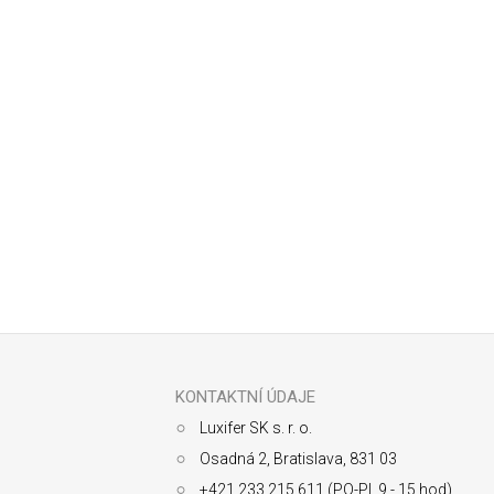
Odoberať newsletter
Z
á
p
ä
KONTAKTNÍ ÚDAJE
t
Luxifer SK s. r. o.
i
e
Osadná 2, Bratislava, 831 03
+421 233 215 611 (PO-PI, 9 - 15 hod)