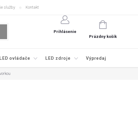
e služby
Kontakt
NÁKUPNÝ
KOŠÍK
Prihlásenie
Prázdny košík
LED ovládače
LED zdroje
Výpredaj
vorkou