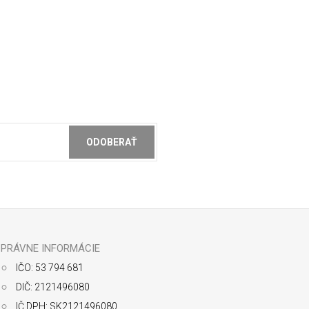
ODOBERAŤ
ochrany osobných údajov
PRÁVNE INFORMÁCIE
IČO: 53 794 681
DIČ: 2121496080
IČ DPH: SK2121496080