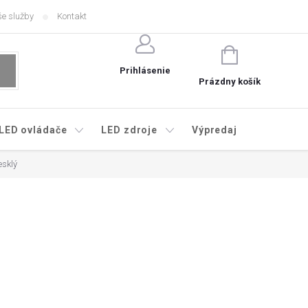
e služby
Kontakt
NÁKUPNÝ
KOŠÍK
Prihlásenie
Prázdny košík
LED ovládače
LED zdroje
Výpredaj
esklý