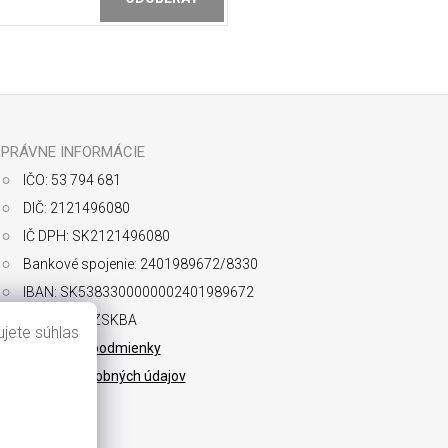
ochrany osobných údajov
PRÁVNE INFORMÁCIE
IČO: 53 794 681
DIČ: 2121496080
IČ DPH: SK2121496080
Bankové spojenie: 2401989672/8330
IBAN: SK5383300000002401989672
SWIFT: FIOZSKBA
jete súhlas
Obchodné podmienky
Ochrana osobných údajov