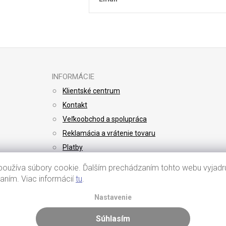
Vložením e-mailu súhlasíte s
podmienkami 
INFORMÁCIE
Klientské centrum
Kontakt
Veľkoobchod a spolupráca
Reklamácia a vrátenie tovaru
Platby
Doprava
oužíva súbory cookie. Ďalším prechádzaním tohto webu vyjadru
vaním. Viac informácií
tu
.
Nastavenie
Súhlasím