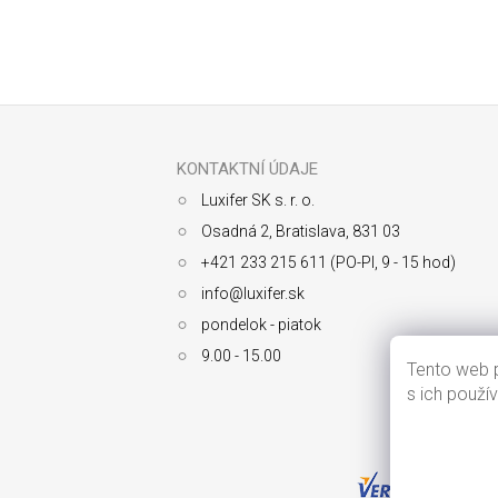
Odoberať newsletter
Z
á
p
ä
KONTAKTNÍ ÚDAJE
t
Luxifer SK s. r. o.
i
e
Osadná 2, Bratislava, 831 03
+421 233 215 611 (PO-PI, 9 - 15 hod)
info@luxifer.sk
pondelok - piatok
9.00 - 15.00
Tento web p
s ich použí