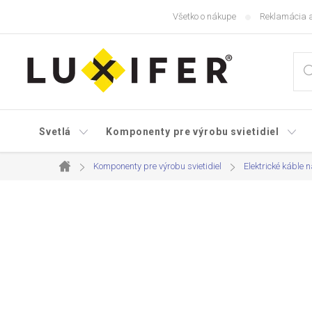
Prejsť
Všetko o nákupe
Reklamácia a
na
obsah
Svetlá
Komponenty pre výrobu svietidiel
Komponenty pre výrobu svietidiel
Elektrické káble n
Domov