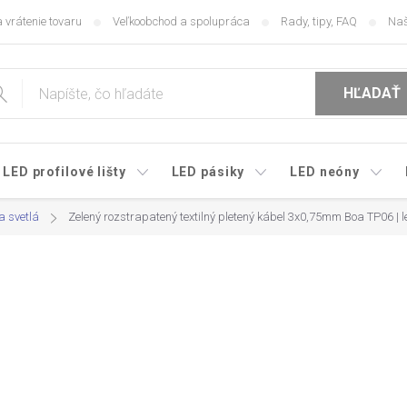
 vrátenie tovaru
Veľkoobchod a spolupráca
Rady, tipy, FAQ
Naš
HĽADAŤ
LED profilové lišty
LED pásiky
LED neóny
a svetlá
Zelený rozstrapatený textilný pletený kábel 3x0,75mm Boa TP06 | l