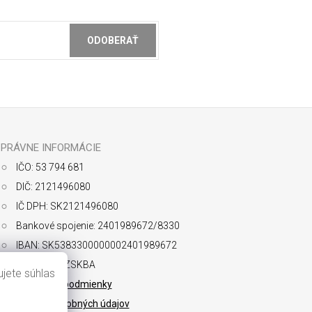
ODOBERAŤ
ochrany osobných údajov
PRÁVNE INFORMÁCIE
IČO: 53 794 681
DIČ: 2121496080
IČ DPH: SK2121496080
Bankové spojenie: 2401989672/8330
IBAN: SK5383300000002401989672
SWIFT: FIOZSKBA
jete súhlas
Obchodné podmienky
Ochrana osobných údajov