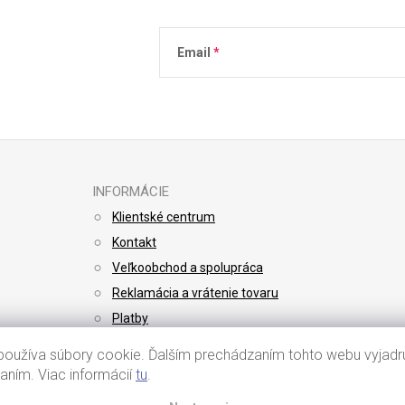
Email
Vložením e-mailu súhlasíte s
podmienkami 
INFORMÁCIE
Klientské centrum
Kontakt
Veľkoobchod a spolupráca
Reklamácia a vrátenie tovaru
Platby
Doprava
oužíva súbory cookie. Ďalším prechádzaním tohto webu vyjadru
vaním. Viac informácií
tu
.