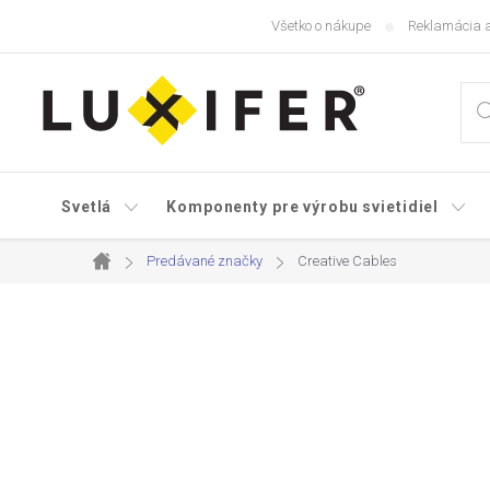
Prejsť
Všetko o nákupe
Reklamácia a
na
obsah
Svetlá
Komponenty pre výrobu svietidiel
Predávané značky
Creative Cables
Domov