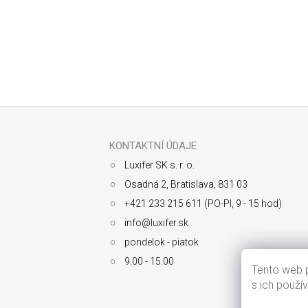
Odoberať newsletter
Z
á
p
ä
KONTAKTNÍ ÚDAJE
t
Luxifer SK s. r. o.
i
e
Osadná 2, Bratislava, 831 03
+421 233 215 611 (PO-PI, 9 - 15 hod)
info@luxifer.sk
pondelok - piatok
9.00 - 15.00
Tento web p
s ich použí