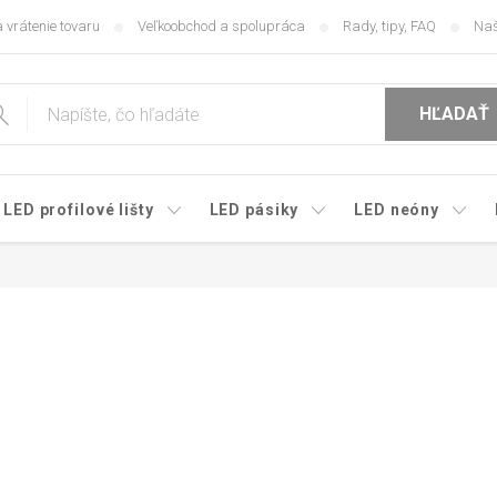
 vrátenie tovaru
Veľkoobchod a spolupráca
Rady, tipy, FAQ
Naš
HĽADAŤ
LED profilové lišty
LED pásiky
LED neóny