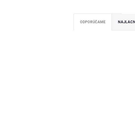
ODPORÚČAME
NAJLACN