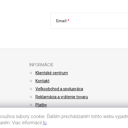
Email
Vložením e-mailu súhlasíte s
podmienkami 
INFORMÁCIE
Klientské centrum
Kontakt
Veľkoobchod a spolupráca
Reklamácia a vrátenie tovaru
Platby
Doprava
oužíva súbory cookie. Ďalším prechádzaním tohto webu vyjadru
vaním. Viac informácií
tu
.