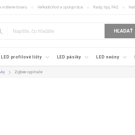
 vrátenie tovaru
Veľkoobchod a spolupráca
Rady, tipy, FAQ
Naš
HĽADAŤ
LED profilové lišty
LED pásiky
LED neóny
vky
Zigbee vypínače