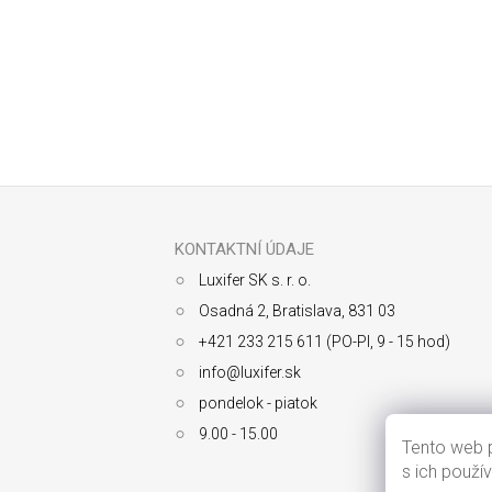
Odoberať newsletter
Z
á
p
ä
KONTAKTNÍ ÚDAJE
t
Luxifer SK s. r. o.
i
e
Osadná 2, Bratislava, 831 03
+421 233 215 611 (PO-PI, 9 - 15 hod)
info@luxifer.sk
pondelok - piatok
9.00 - 15.00
Tento web p
s ich použí