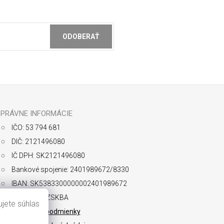
ODOBERAŤ
ochrany osobných údajov
PRÁVNE INFORMÁCIE
IČO: 53 794 681
DIČ: 2121496080
IČ DPH: SK2121496080
Bankové spojenie: 2401989672/8330
IBAN: SK5383300000002401989672
SWIFT: FIOZSKBA
jete súhlas
Obchodné podmienky