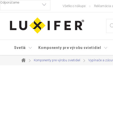
Prejsť
Všetko o nákupe
Reklamácia a
na
obsah
Svetlá
Komponenty pre výrobu svietidiel
Komponenty pre výrobu svietidiel
Vypínače a zásu
Domov