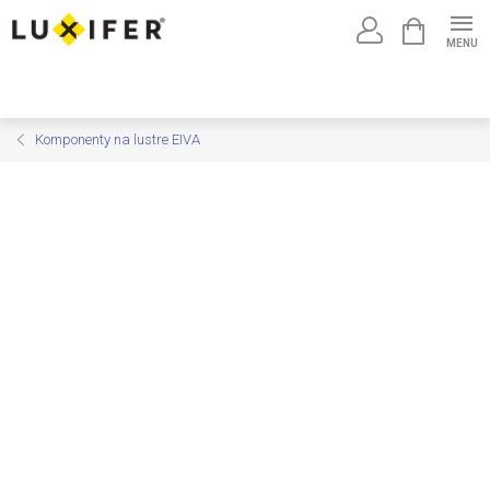
Prejsť
NÁKUPNÝ
na
KOŠÍK
obsah
Komponenty na lustre EIVA