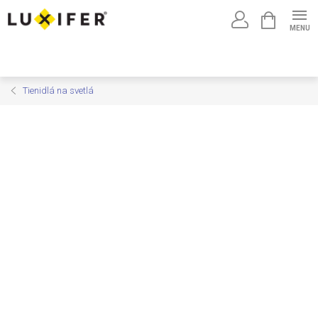
Prejsť
NÁKUPNÝ
na
KOŠÍK
obsah
Tienidlá na svetlá