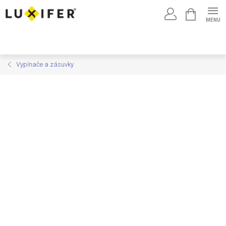
Prejsť
NÁKUPNÝ
na
KOŠÍK
obsah
Vypínače a zásuvky