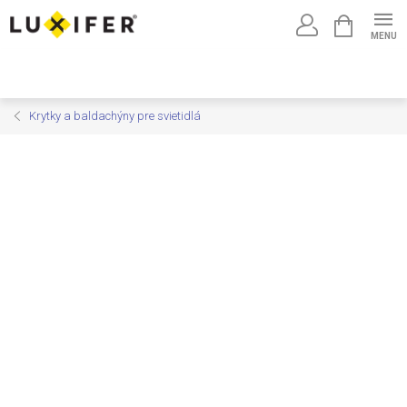
Prejsť
NÁKUPNÝ
na
KOŠÍK
obsah
Krytky a baldachýny pre svietidlá