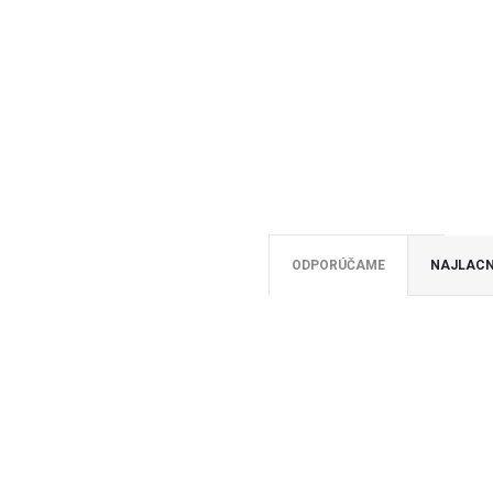
ODPORÚČAME
NAJLACN