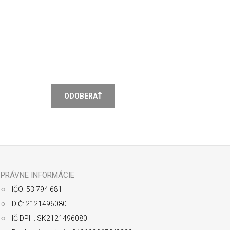
ODOBERAŤ
ochrany osobných údajov
PRÁVNE INFORMÁCIE
IČO: 53 794 681
DIČ: 2121496080
IČ DPH: SK2121496080