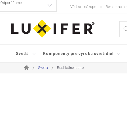
Prejsť
Všetko o nákupe
Reklamácia a
na
obsah
Svetlá
Komponenty pre výrobu svietidiel
Svetlá
Rustikálne lustre
Domov