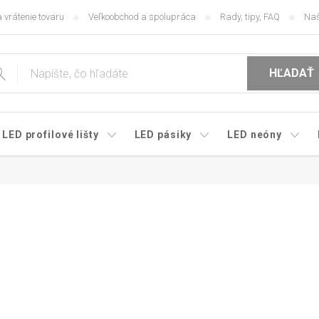
 vrátenie tovaru
Veľkoobchod a spolupráca
Rady, tipy, FAQ
Naš
HĽADAŤ
LED profilové lišty
LED pásiky
LED neóny