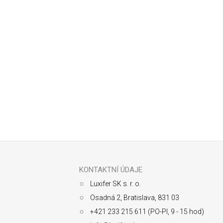
Odoberať newsletter
Z
á
p
ä
KONTAKTNÍ ÚDAJE
t
Luxifer SK s. r. o.
i
e
Osadná 2, Bratislava, 831 03
+421 233 215 611 (PO-PI, 9 - 15 hod)