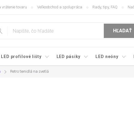
 vrátenie tovaru
Veľkoobchod a spolupráca
Rady, tipy, FAQ
Naš
HĽADAŤ
LED profilové lišty
LED pásiky
LED neóny
á
Retro tienidlá na svetlá