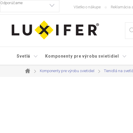
Prejsť
Všetko o nákupe
Reklamácia a
na
obsah
Svetlá
Komponenty pre výrobu svietidiel
Komponenty pre výrobu svietidiel
Tienidlá na svetl
Domov