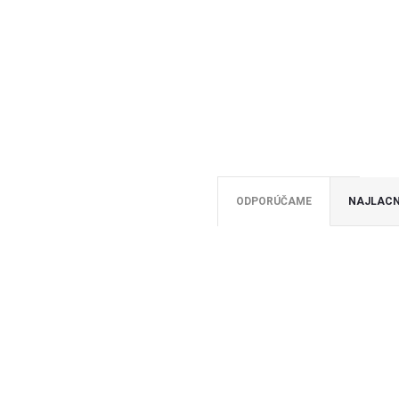
ODPORÚČAME
NAJLACN