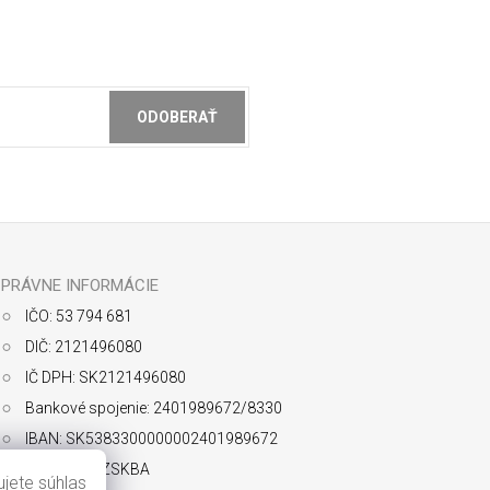
ODOBERAŤ
ochrany osobných údajov
PRÁVNE INFORMÁCIE
IČO: 53 794 681
DIČ: 2121496080
IČ DPH: SK2121496080
Bankové spojenie: 2401989672/8330
IBAN: SK5383300000002401989672
SWIFT: FIOZSKBA
jete súhlas