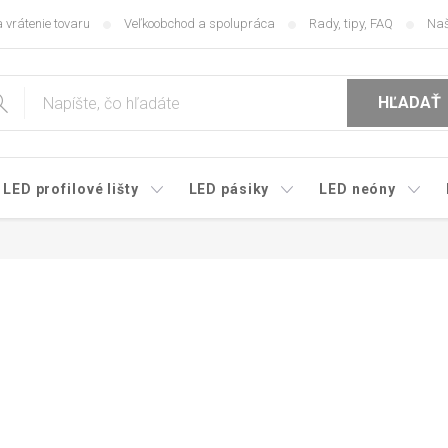
 vrátenie tovaru
Veľkoobchod a spolupráca
Rady, tipy, FAQ
Naš
HĽADAŤ
LED profilové lišty
LED pásiky
LED neóny