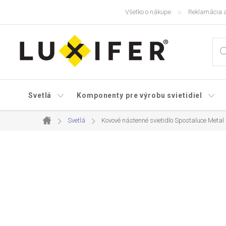
Prejsť
Všetko o nákupe
Reklamácia a
na
obsah
Svetlá
Komponenty pre výrobu svietidiel
Svetlá
Kovové nástenné svietidlo Spostaluce Metal
Domov