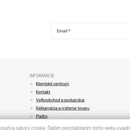
Email
Vložením e-mailu súhlasíte s
podmienkami 
INFORMÁCIE
Klientské centrum
Kontakt
Veľkoobchod a spolupráca
Reklamácia a vrátenie tovaru
Platby
Doprava
oužíva súbory cookie. Ďalším prechádzaním tohto webu vyjadru