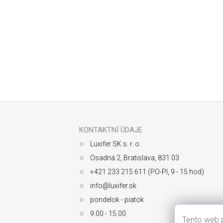
Odoberať newsletter
Z
á
p
ä
KONTAKTNÍ ÚDAJE
t
Luxifer SK s. r. o.
i
e
Osadná 2, Bratislava, 831 03
+421 233 215 611 (PO-PI, 9 - 15 hod)
info@luxifer.sk
pondelok - piatok
9.00 - 15.00
Tento web p