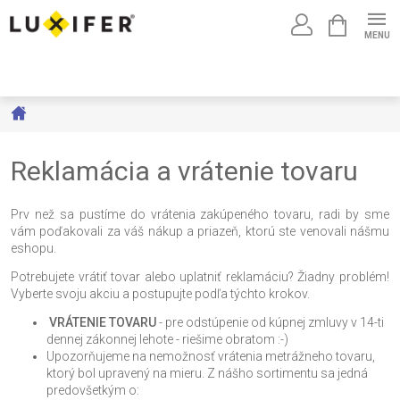
Prejsť
NÁKUPNÝ
na
KOŠÍK
obsah
Domov
Reklamácia a vrátenie tovaru
Prv než sa pustíme do vrátenia zakúpeného tovaru, radi by sme
vám poďakovali za váš nákup a priazeň, ktorú ste venovali nášmu
eshopu.
Potrebujete vrátiť tovar alebo uplatniť reklamáciu? Žiadny problém!
Vyberte svoju akciu a postupujte podľa týchto krokov.
VRÁTENIE TOVARU
- pre odstúpenie od kúpnej zmluvy v 14-ti
dennej zákonnej lehote - riešime obratom :-)
Upozorňujeme na nemožnosť vrátenia metrážneho tovaru,
ktorý bol upravený na mieru. Z nášho sortimentu sa jedná
predovšetkým o: