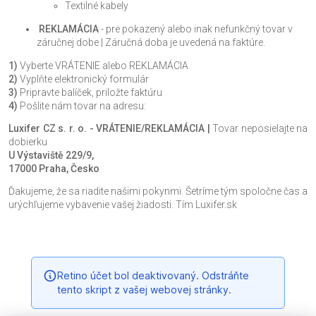
Textilné kabely
REKLAMÁCIA
- pre pokazený alebo inak nefunkčný tovar v
záručnej dobe | Záručná doba je uvedená na faktúre.
1)
Vyberte VRÁTENIE alebo REKLAMÁCIA
2)
Vyplňte elektronický formulár
3)
Pripravte balíček, priložte faktúru
4)
Pošlite nám tovar na adresu:
Luxifer CZ s. r. o. - VRÁTENIE/REKLAMÁCIA |
Tovar neposielajte na
dobierku
U Výstaviště 229/9,
17000 Praha, Česko
Ďakujeme, že sa riadite našimi pokynmi. Šetríme tým spoločne čas a
urýchľujeme vybavenie vašej žiadosti. Tím Luxifer.sk