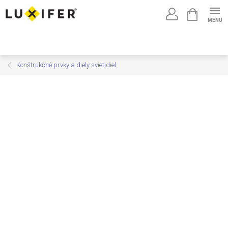
Prejsť
NÁKUPNÝ
na
KOŠÍK
obsah
Konštrukčné prvky a diely svietidiel