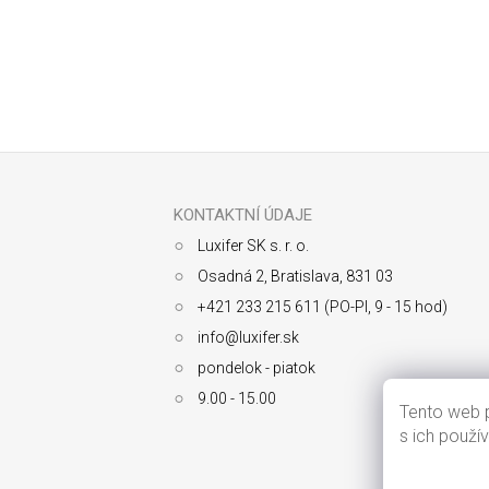
Odoberať newsletter
Z
á
p
ä
KONTAKTNÍ ÚDAJE
t
Luxifer SK s. r. o.
i
e
Osadná 2, Bratislava, 831 03
+421 233 215 611 (PO-PI, 9 - 15 hod)
info@luxifer.sk
pondelok - piatok
9.00 - 15.00
Tento web p
s ich použí