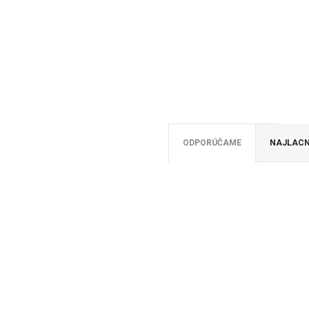
ODPORÚČAME
NAJLACN