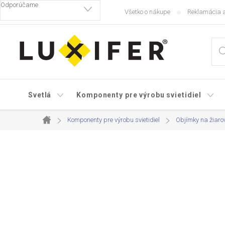
Prejsť
Všetko o nákupe
Reklamácia a
na
obsah
Svetlá
Komponenty pre výrobu svietidiel
Komponenty pre výrobu svietidiel
Objímky na žiaro
Domov