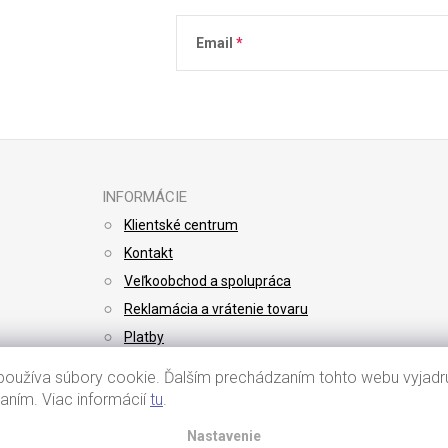
Email
Vložením e-mailu súhlasíte s
podmienkami 
INFORMÁCIE
Klientské centrum
Kontakt
Veľkoobchod a spolupráca
Reklamácia a vrátenie tovaru
Platby
Doprava
oužíva súbory cookie. Ďalším prechádzaním tohto webu vyjadru
vaním. Viac informácií
tu
.
Nastavenie