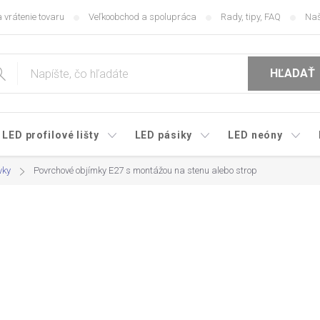
 vrátenie tovaru
Veľkoobchod a spolupráca
Rady, tipy, FAQ
Naš
HĽADAŤ
LED profilové lišty
LED pásiky
LED neóny
vky
Povrchové objímky E27 s montážou na stenu alebo strop