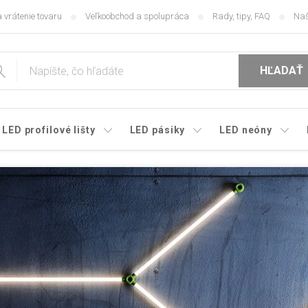
 vrátenie tovaru
Veľkoobchod a spolupráca
Rady, tipy, FAQ
Naš
HĽADAŤ
LED profilové lišty
LED pásiky
LED neóny