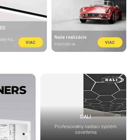
LED
Naše realizácie
alety RAL
VIAC
VIAC
Inšpirujte sa...
DALI
Profesionálny riadiaci systém
osvetlenia