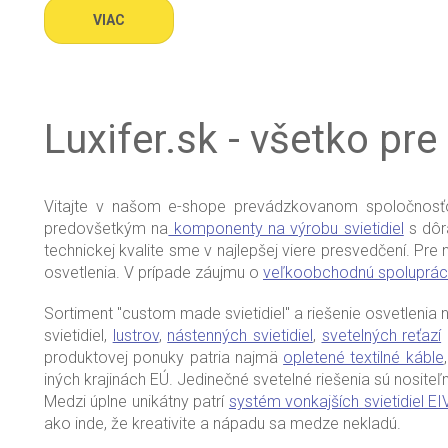
VIAC
Luxifer.sk - všetko pre
Vitajte v našom e-shope prevádzkovanom spoločnos
predovšetkým na
komponenty na výrobu svietidiel
s dôr
technickej kvalite sme v najlepšej viere presvedčení. Pre
osvetlenia. V prípade záujmu o
veľkoobchodnú spoluprác
Sortiment "custom made svietidiel" a riešenie osvetlenia 
svietidiel,
lustrov
,
nástenných svietidiel
,
svetelných reťazí
produktovej ponuky patria najmä
opletené textilné káble
iných krajinách EÚ. Jedinečné svetelné riešenia sú nosite
Medzi úplne unikátny patrí
systém vonkajších svietidiel E
ako inde, že kreativite a nápadu sa medze nekladú.