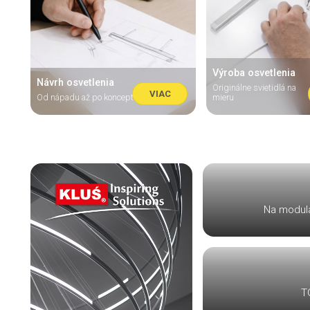
Výroba osvetlenia
Návrh osvetlenia
Originálne svietidlá na
VIAC
Od nápadu až po koncept
mieru
Na modulá
TO