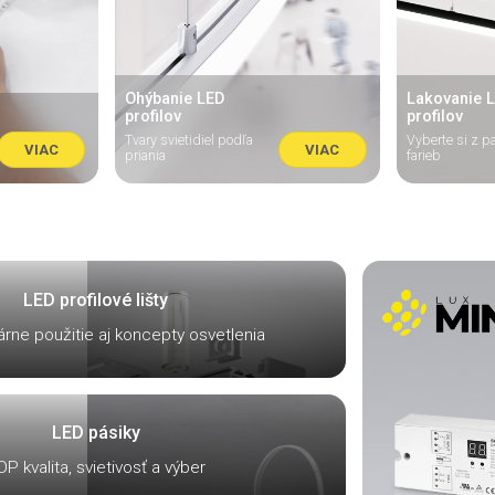
Ohýbanie LED
Lakovanie 
profilov
profilov
Tvary svietidiel podľa
Vyberte si z p
VIAC
VIAC
priania
farieb
LED profilové lišty
rne použitie aj koncepty osvetlenia
LED pásiky
P kvalita, svietivosť a výber