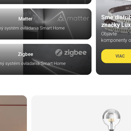
Sme distri
Matter
značky Lux
ý systém ovládania Smart Home
Objavte 
komponenty o
Zigbee
VIAC
ný systém ovládania Smart Home