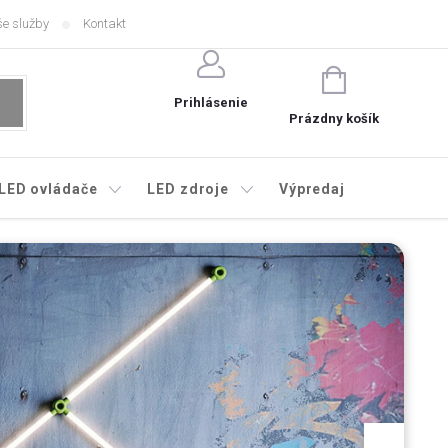
e služby
Kontakt
NÁKUPNÝ
KOŠÍK
Prihlásenie
Prázdny košík
LED ovládače
LED zdroje
Výpredaj