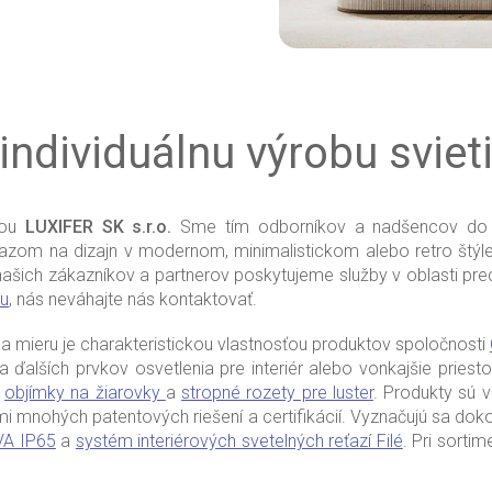
 individuálnu výrobu svieti
ťou
LUXIFER SK s.r.o.
Sme tím odborníkov a nadšencov do te
azom na dizajn v modernom, minimalistickom alebo retro štýl
 našich zákazníkov a partnerov poskytujeme služby v oblasti pre
u
, nás neváhajte nás kontaktovať.
na mieru je charakteristickou vlastnosťou produktov spoločnosti
a ďalších prvkov osvetlenia pre interiér alebo vonkajšie pries
,
objímky na žiarovky
a
stropné rozety pre luster
. Produkty sú 
ľmi mnohých patentových riešení a certifikácií. Vyznačujú sa do
IVA IP65
a
systém interiérových svetelných reťazí Filé
. Pri sorti