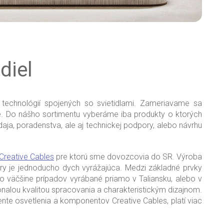
diel
chnológií spojených so svietidlami. Zameriavame sa
e. Do nášho sortimentu vyberáme iba produkty o ktorých
daja, poradenstva, ale aj technickej podpory, alebo návrhu
Creative Cables
pre ktorú sme dovozcovia do SR. Výroba
tory je jednoducho dych vyrážajúca. Medzi základné prvky
vo väčšine prípadov vyrábané priamo v Taliansku, alebo v
konalou kvalitou spracovania a charakteristickým dizajnom.
mente osvetlenia a komponentov Creative Cables, platí viac