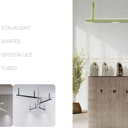
STALALIGHT
SHAPES
SPOSTALUCE
TUBES