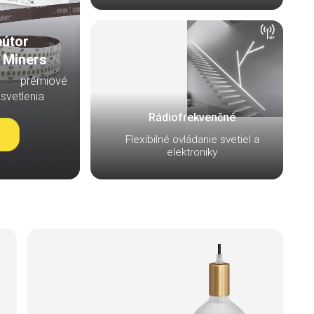
bútor
 Miners
prémiové
svetlenia
Rádiofrekvenčné
Flexibilné ovládanie svetiel a
elektroniky