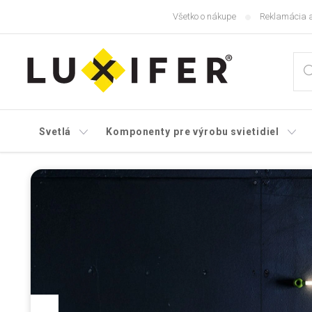
Prejsť
Všetko o nákupe
Reklamácia a
na
obsah
Svetlá
Komponenty pre výrobu svietidiel