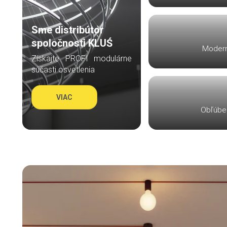
Sme distribútor
spoločnosti KLUŚ
Modern
Získajte PROFI modulárne
súčasti osvetlenia
VIAC
Obľúbe