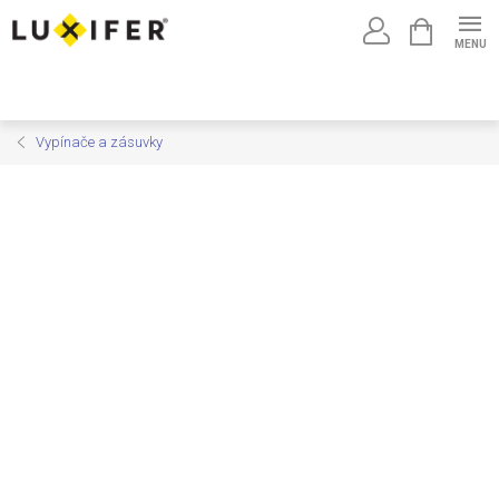
Prejsť
NÁKUPNÝ
na
KOŠÍK
obsah
Vypínače a zásuvky