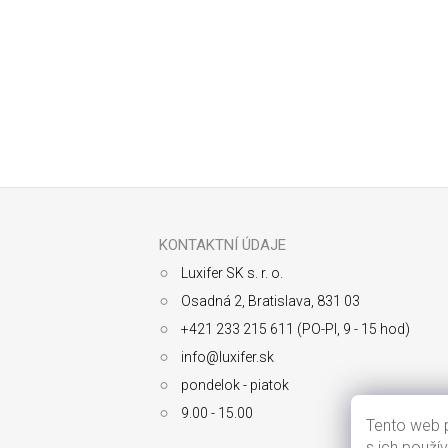
Odoberať newsletter
Z
á
p
ä
KONTAKTNÍ ÚDAJE
t
Luxifer SK s. r. o.
i
e
Osadná 2, Bratislava, 831 03
+421 233 215 611 (PO-PI, 9 - 15 hod)
info@luxifer.sk
pondelok - piatok
9.00 - 15.00
Tento web p
s ich použí