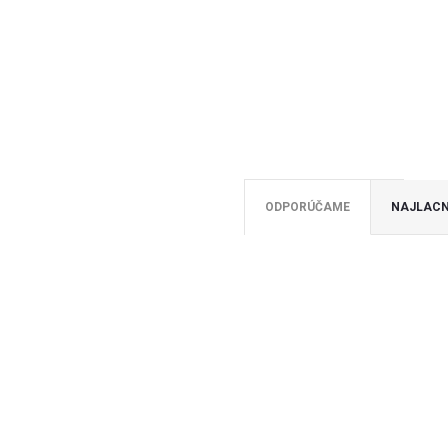
ODPORÚČAME
NAJLACN