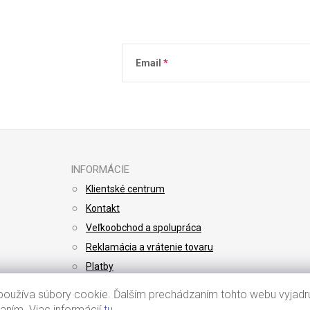
Email
Vložením e-mailu súhlasíte s
podmienkami 
INFORMÁCIE
Klientské centrum
Kontakt
Veľkoobchod a spolupráca
Reklamácia a vrátenie tovaru
Platby
Doprava
oužíva súbory cookie. Ďalším prechádzaním tohto webu vyjadru
vaním. Viac informácií
tu
.