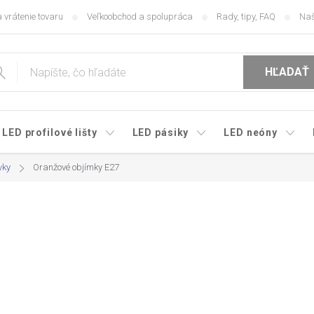
 vrátenie tovaru
Veľkoobchod a spolupráca
Rady, tipy, FAQ
Naš
HĽADAŤ
LED profilové lišty
LED pásiky
LED neóny
vky
Oranžové objímky E27