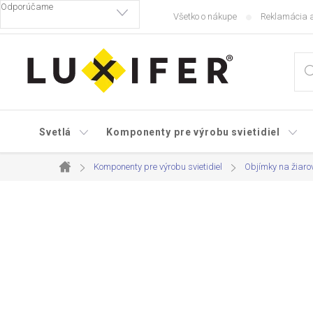
Prejsť
Všetko o nákupe
Reklamácia a
na
obsah
Svetlá
Komponenty pre výrobu svietidiel
Komponenty pre výrobu svietidiel
Objímky na žiaro
Domov