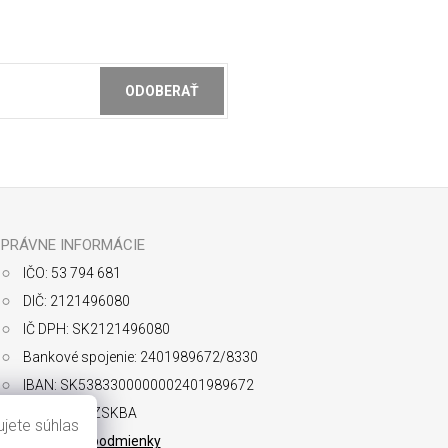
ODOBERAŤ
ochrany osobných údajov
PRÁVNE INFORMÁCIE
IČO: 53 794 681
DIČ: 2121496080
IČ DPH: SK2121496080
Bankové spojenie: 2401989672/8330
IBAN: SK5383300000002401989672
SWIFT: FIOZSKBA
jete súhlas
Obchodné podmienky