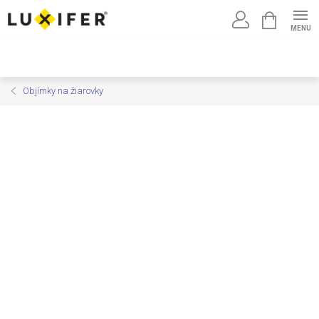
Prejsť
NÁKUPNÝ
na
KOŠÍK
obsah
Objímky na žiarovky