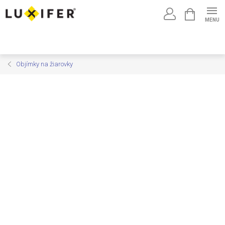
Prejsť
NÁKUPNÝ
na
KOŠÍK
obsah
Objímky na žiarovky