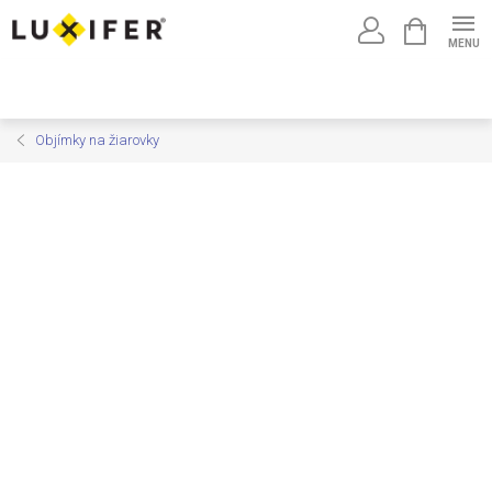
Prejsť
NÁKUPNÝ
na
KOŠÍK
obsah
Objímky na žiarovky