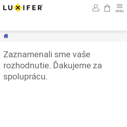
Prejsť
NÁKUPNÝ
na
KOŠÍK
obsah
Domov
Zaznamenali sme vaše
rozhodnutie. Ďakujeme za
spoluprácu.