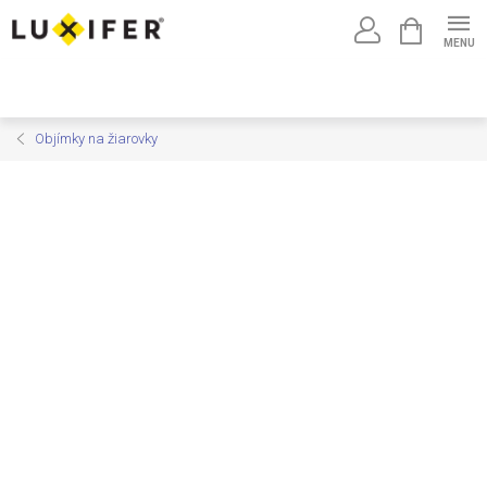
Prejsť
NÁKUPNÝ
na
KOŠÍK
obsah
Objímky na žiarovky