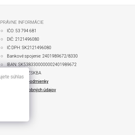
PRÁVNE INFORMÁCIE
IČO: 53 794 681
DIČ: 2121496080
IČ DPH: SK2121496080
Bankové spojenie: 2401989672/8330
IBAN: SK5383300000002401989672
SWIFT: FIOZSKBA
jete súhlas
Obchodné podmienky
Ochrana osobných údajov