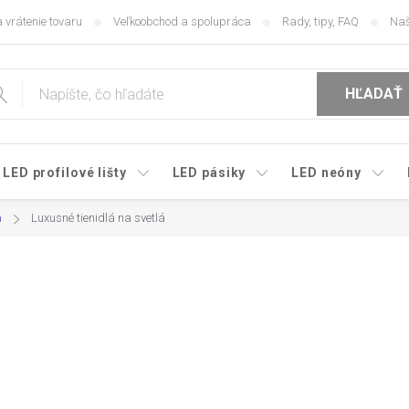
 vrátenie tovaru
Veľkoobchod a spolupráca
Rady, tipy, FAQ
Naš
HĽADAŤ
LED profilové lišty
LED pásiky
LED neóny
á
Luxusné tienidlá na svetlá