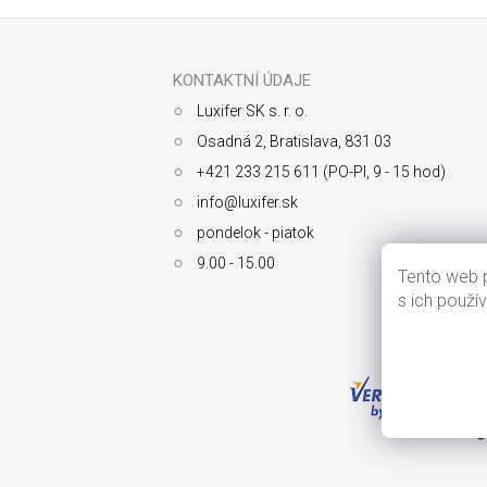
Z
á
p
ä
KONTAKTNÍ ÚDAJE
t
Luxifer SK s. r. o.
i
e
Osadná 2, Bratislava, 831 03
+421 233 215 611 (PO-PI, 9 - 15 hod)
info@luxifer.sk
pondelok - piatok
9.00 - 15.00
Tento web p
s ich použí