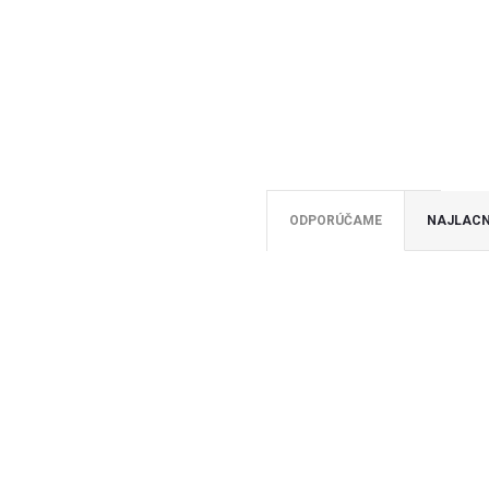
ODPORÚČAME
NAJLACN