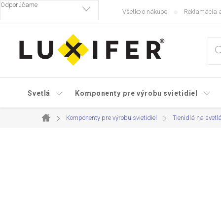
Prejsť
Všetko o nákupe
Reklamácia a
na
obsah
Svetlá
Komponenty pre výrobu svietidiel
Komponenty pre výrobu svietidiel
Tienidlá na svetl
Domov