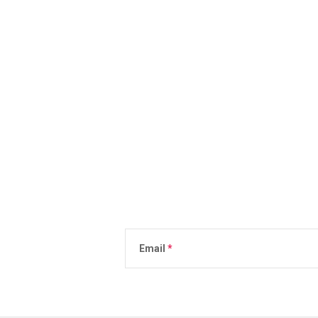
Email
Vložením e-mailu súhlasíte s
podmienkami 