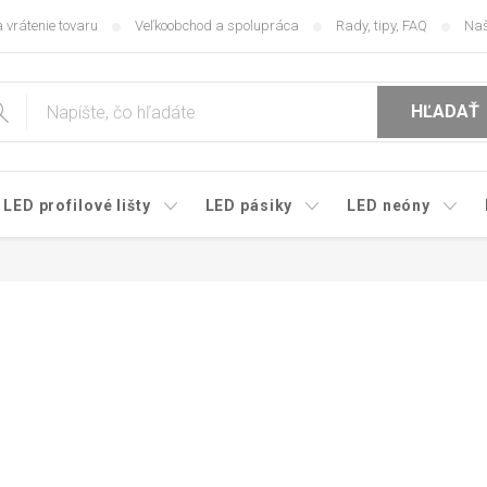
 vrátenie tovaru
Veľkoobchod a spolupráca
Rady, tipy, FAQ
Naš
HĽADAŤ
LED profilové lišty
LED pásiky
LED neóny