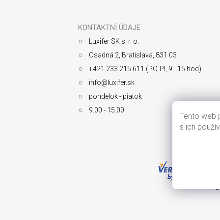
Z
á
p
ä
KONTAKTNÍ ÚDAJE
t
Luxifer SK s. r. o.
i
e
Osadná 2, Bratislava, 831 03
+421 233 215 611 (PO-PI, 9 - 15 hod)
info@luxifer.sk
pondelok - piatok
9.00 - 15.00
Tento web p
s ich použí