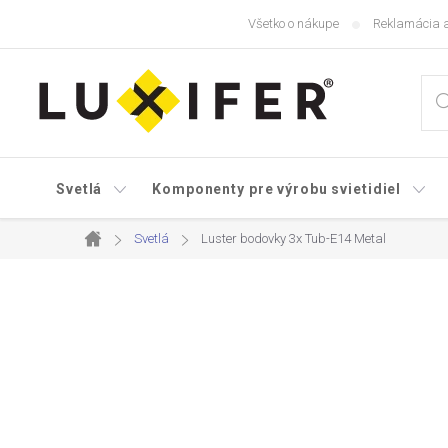
Prejsť
Všetko o nákupe
Reklamácia a
na
obsah
Svetlá
Komponenty pre výrobu svietidiel
Svetlá
Luster bodovky 3x Tub-E14 Metal
Domov