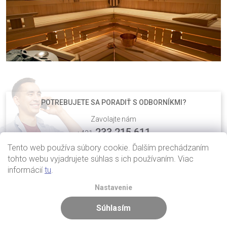
POTREBUJETE SA PORADIŤ S ODBORNÍKMI?
Zavolajte nám
233 215 611
+421
Tento web používa súbory cookie. Ďalším prechádzaním
alebo napíšte
tohto webu vyjadrujete súhlas s ich používaním. Viac
info@luxifer.sk
informácií
tu
.
Nastavenie
Súhlasím