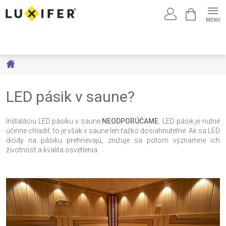
Prejsť
NÁKUPNÝ
na
KOŠÍK
obsah
Domov
LED pásik v saune?
Inštaláciu LED pásiku v saune
NEODPORÚČAME.
LED pásik je nutné
účinne chladiť, to je však v saune len ťažko dosiahnuteľné. Ak sa LED
diódy na pásiku prehrievajú, znižuje sa potom významne ich
životnosť a kvalita osvetlenia.