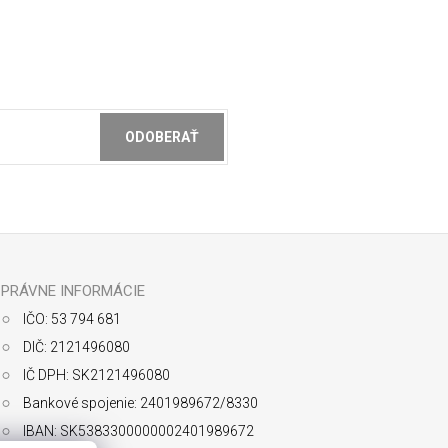
ODOBERAŤ
ochrany osobných údajov
PRÁVNE INFORMÁCIE
IČO: 53 794 681
DIČ: 2121496080
IČ DPH: SK2121496080
Bankové spojenie: 2401989672/8330
IBAN: SK5383300000002401989672