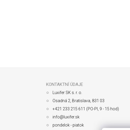
Odoberať newsletter
Z
á
p
ä
KONTAKTNÍ ÚDAJE
t
Luxifer SK s. r. o.
i
e
Osadná 2, Bratislava, 831 03
+421 233 215 611 (PO-PI, 9 - 15 hod)
info@luxifer.sk
pondelok - piatok