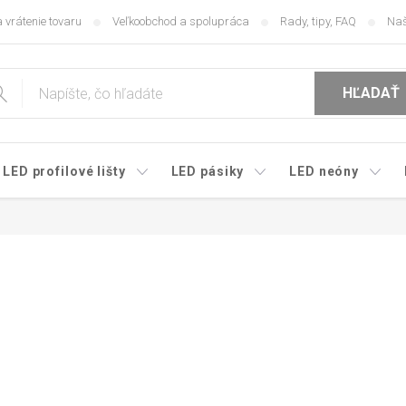
 vrátenie tovaru
Veľkoobchod a spolupráca
Rady, tipy, FAQ
Naš
HĽADAŤ
LED profilové lišty
LED pásiky
LED neóny