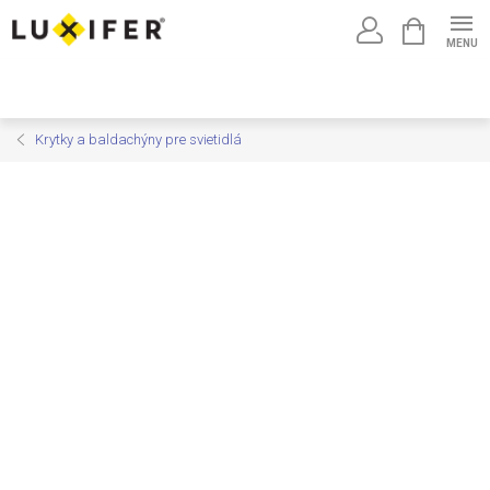
Prejsť
NÁKUPNÝ
na
KOŠÍK
obsah
Krytky a baldachýny pre svietidlá