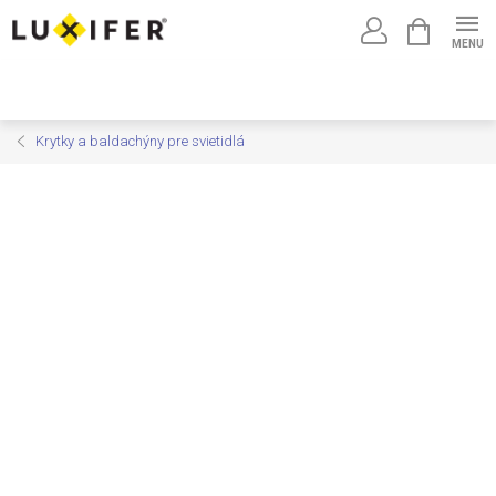
Prejsť
NÁKUPNÝ
na
KOŠÍK
obsah
Krytky a baldachýny pre svietidlá