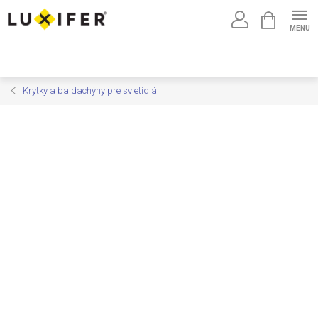
Prejsť
NÁKUPNÝ
na
KOŠÍK
obsah
Krytky a baldachýny pre svietidlá