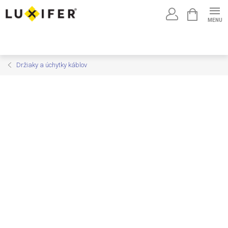
Prejsť
NÁKUPNÝ
na
KOŠÍK
obsah
Držiaky a úchytky káblov