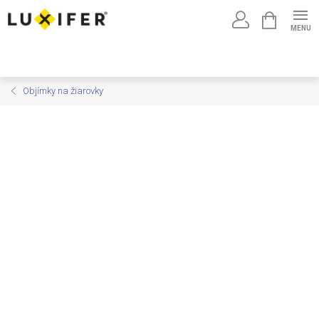
Prejsť
NÁKUPNÝ
na
KOŠÍK
obsah
Objímky na žiarovky