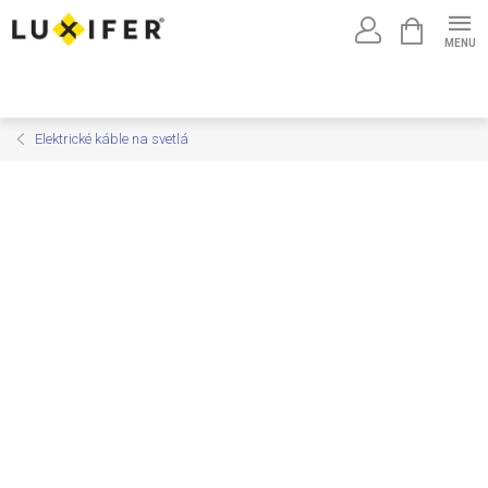
Prejsť
NÁKUPNÝ
na
KOŠÍK
obsah
Elektrické káble na svetlá