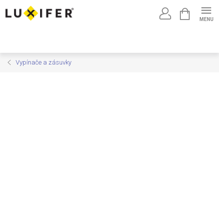
Prejsť
NÁKUPNÝ
na
KOŠÍK
obsah
Vypínače a zásuvky