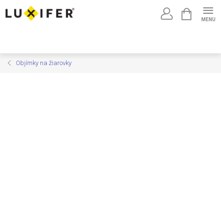
Prejsť
NÁKUPNÝ
na
KOŠÍK
obsah
Objímky na žiarovky