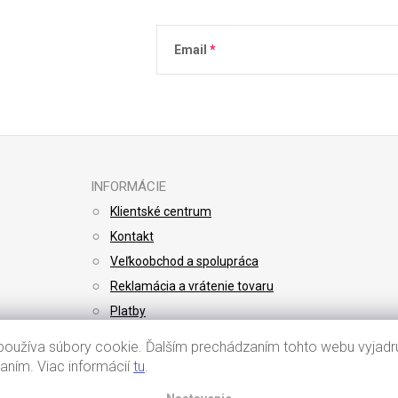
Email
Vložením e-mailu súhlasíte s
podmienkami 
INFORMÁCIE
Klientské centrum
Kontakt
Veľkoobchod a spolupráca
Reklamácia a vrátenie tovaru
Platby
Doprava
oužíva súbory cookie. Ďalším prechádzaním tohto webu vyjadru
vaním. Viac informácií
tu
.