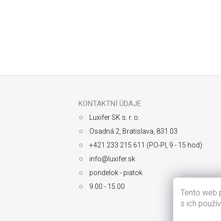
Odoberať newsletter
Z
á
p
ä
KONTAKTNÍ ÚDAJE
t
Luxifer SK s. r. o.
i
e
Osadná 2, Bratislava, 831 03
+421 233 215 611 (PO-PI, 9 - 15 hod)
info@luxifer.sk
pondelok - piatok
9.00 - 15.00
Tento web p
s ich použí