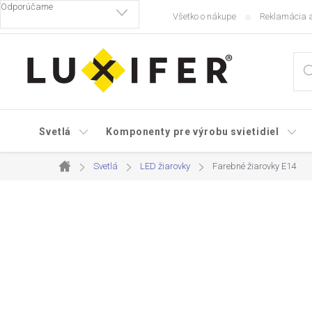
Prejsť
Všetko o nákupe
Reklamácia a
na
obsah
Svetlá
Komponenty pre výrobu svietidiel
Svetlá
LED žiarovky
Farebné žiarovky E14
Domov