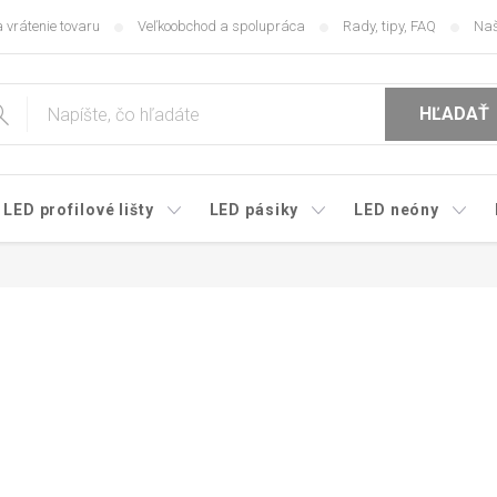
 vrátenie tovaru
Veľkoobchod a spolupráca
Rady, tipy, FAQ
Naš
HĽADAŤ
LED profilové lišty
LED pásiky
LED neóny