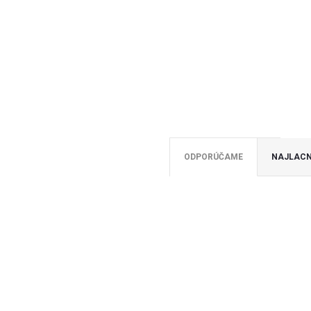
ODPORÚČAME
NAJLACN