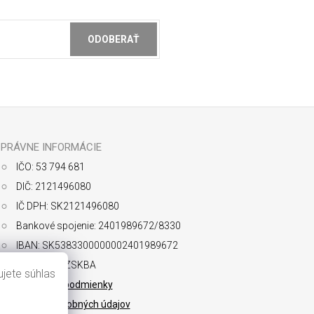
ODOBERAŤ
ochrany osobných údajov
PRÁVNE INFORMÁCIE
IČO: 53 794 681
DIČ: 2121496080
IČ DPH: SK2121496080
Bankové spojenie: 2401989672/8330
IBAN: SK5383300000002401989672
SWIFT: FIOZSKBA
jete súhlas
Obchodné podmienky
Ochrana osobných údajov