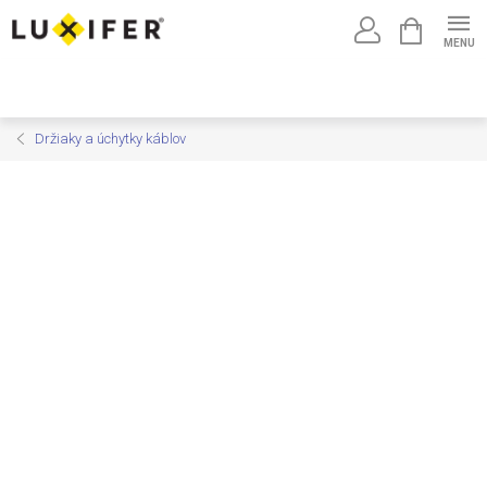
Prejsť
NÁKUPNÝ
na
KOŠÍK
obsah
Držiaky a úchytky káblov