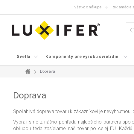
Prejsť
Všetko o nákupe
Reklamácia a
na
obsah
Svetlá
Komponenty pre výrobu svietidiel
Doprava
Domov
Doprava
Spoľahlivá doprava tovaru k zákazníkovi je nevyhnutnou 
Vybrali sme z nášho pohľadu najlepšieho partnera spol
obľubou teda zasielame náš tovar po celej EU. Každú