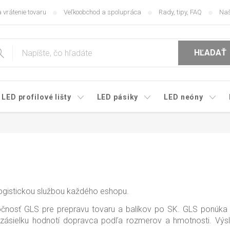
 vrátenie tovaru
Veľkoobchod a spolupráca
Rady, tipy, FAQ
Naš
HĽADAŤ
LED profilové lišty
LED pásiky
LED neóny
logistickou službou každého eshopu.
očnosť GLS pre prepravu tovaru a balíkov po SK. GLS ponúka t
 zásielku hodnotí dopravca podľa rozmerov a hmotnosti. Výs