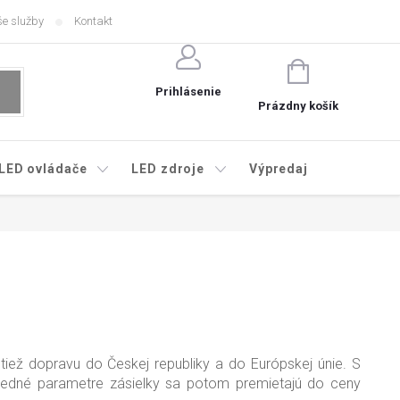
e služby
Kontakt
NÁKUPNÝ
KOŠÍK
Prihlásenie
Prázdny košík
LED ovládače
LED zdroje
Výpredaj
iež dopravu do Českej republiky a do Európskej únie. S
ledné parametre zásielky sa potom premietajú do ceny