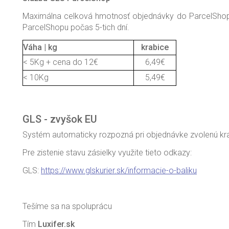
Maximálna celková hmotnosť objednávky do ParcelShopu
ParcelShopu počas 5-tich dní.
Váha | kg
krabice
< 5Kg + cena do 12€
6,49€
< 10Kg
5,49€
GLS - zvyšok EU
Systém automaticky rozpozná pri objednávke zvolenú kra
Pre zistenie stavu zásielky využite tieto odkazy:
GLS:
https://www.glskurier.sk/informacie-o-baliku
Tešíme sa na spoluprácu
Tím
Luxifer.sk