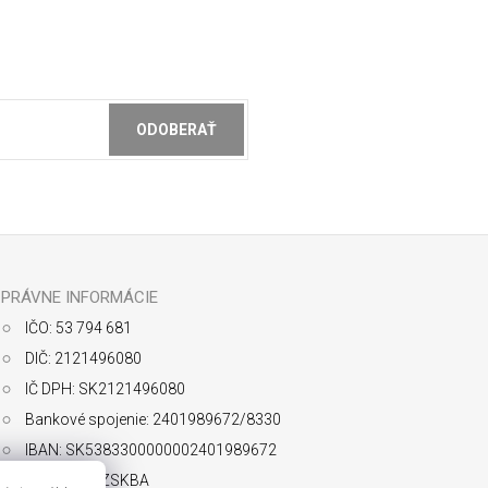
ODOBERAŤ
ochrany osobných údajov
PRÁVNE INFORMÁCIE
IČO: 53 794 681
DIČ: 2121496080
IČ DPH: SK2121496080
Bankové spojenie: 2401989672/8330
IBAN: SK5383300000002401989672
SWIFT: FIOZSKBA