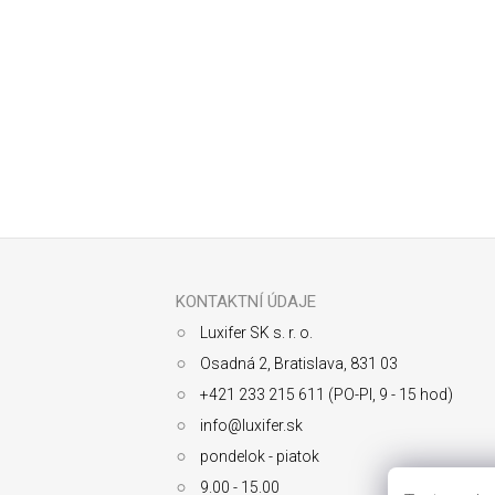
Odoberať newsletter
Z
á
p
ä
KONTAKTNÍ ÚDAJE
t
Luxifer SK s. r. o.
i
e
Osadná 2, Bratislava, 831 03
+421 233 215 611 (PO-PI, 9 - 15 hod)
info@luxifer.sk
pondelok - piatok
9.00 - 15.00