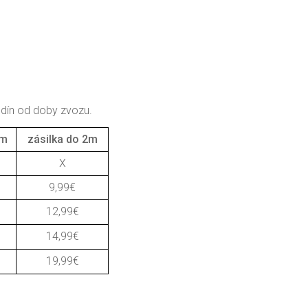
odín od doby zvozu.
1m
zásilka do 2m
X
9,99€
12,99€
14,99€
19,99€