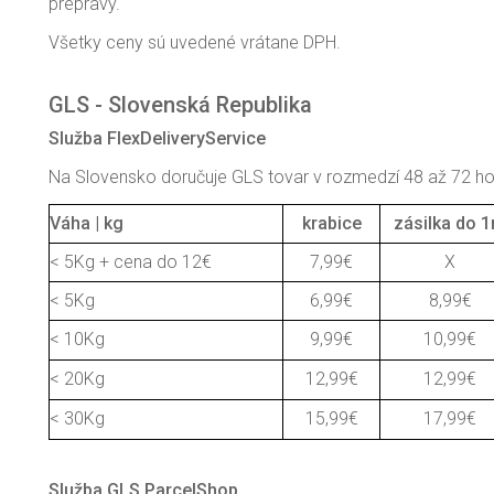
prepravy.
Všetky ceny sú uvedené vrátane DPH.
GLS - Slovenská Republika
Služba FlexDeliveryService
Na Slovensko doručuje GLS tovar v rozmedzí 48 až 72 h
Váha | kg
krabice
zásilka do 
< 5Kg + cena do 12€
7,99€
X
< 5Kg
6,99€
8,99€
< 10Kg
9,99€
10,99€
< 20Kg
12,99€
12,99€
< 30Kg
15,99€
17,99€
Služba GLS ParcelShop